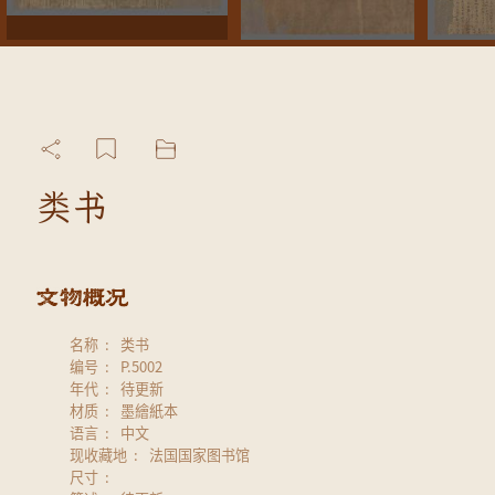
类书
名称
类书
编号
P.5002
年代
待更新
材质
墨繪紙本
语言
中文
现收藏地
法国国家图书馆
尺寸