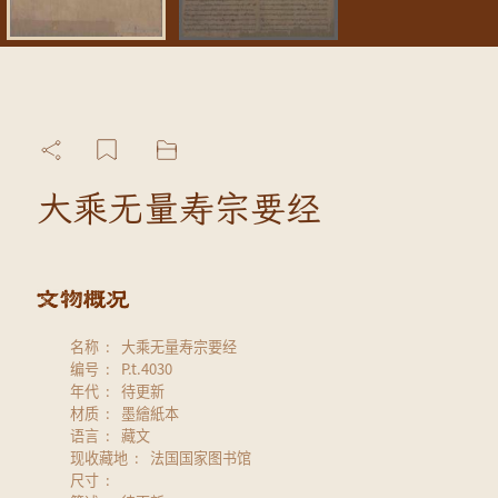
大乘无量寿宗要经
名称
大乘无量寿宗要经
编号
P.t.4030
年代
待更新
材质
墨繪紙本
语言
藏文
现收藏地
法国国家图书馆
尺寸