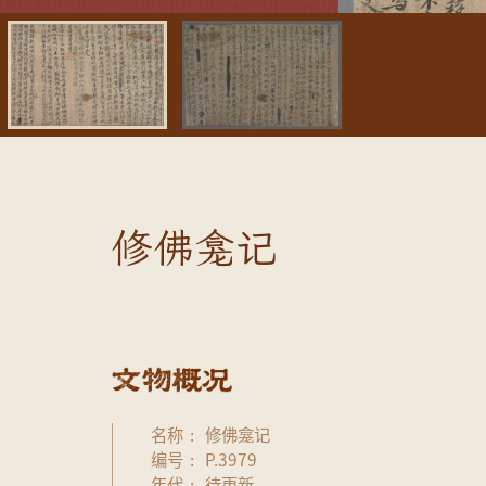
修佛龛记
名称
修佛龛记
编号
P.3979
年代
待更新