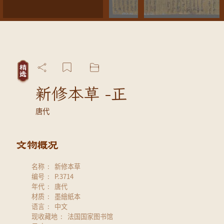
新修本草 -正
唐代
名称
新修本草
编号
P.3714
年代
唐代
材质
墨繪紙本
语言
中文
现收藏地
法国国家图书馆