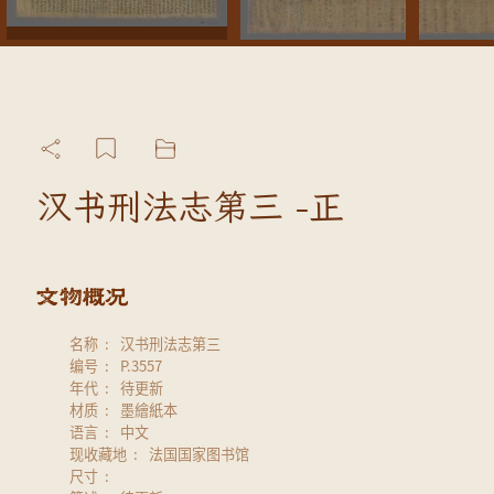
汉书刑法志第三 -正
名称
汉书刑法志第三
编号
P.3557
年代
待更新
材质
墨繪紙本
语言
中文
现收藏地
法国国家图书馆
尺寸