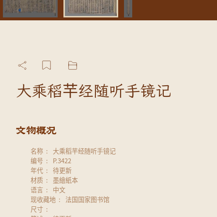
大乘稻芉经随听手镜记
名称
大乘稻芉经随听手镜记
编号
P.3422
年代
待更新
材质
墨繪紙本
语言
中文
现收藏地
法国国家图书馆
尺寸