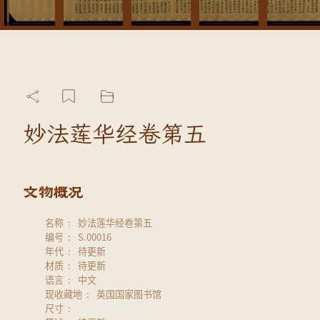
妙法莲华经卷第五
名称
妙法莲华经卷第五
编号
S.00016
年代
待更新
材质
待更新
语言
中文
现收藏地
英国国家图书馆
尺寸