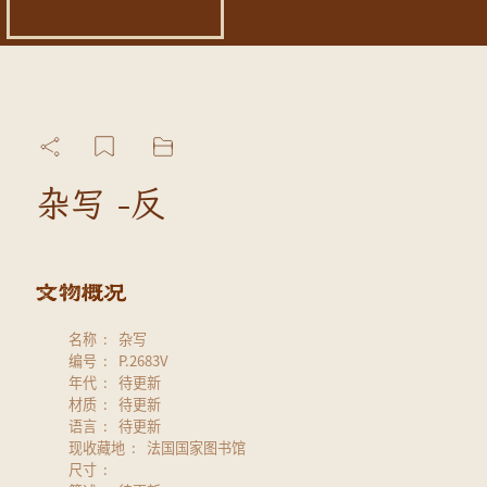
杂写 -反
名称
杂写
编号
P.2683V
年代
待更新
材质
待更新
语言
待更新
现收藏地
法国国家图书馆
尺寸