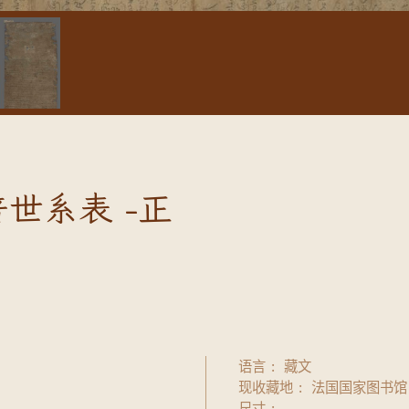
世系表 -正
语言
藏文
现收藏地
法国国家图书馆
尺寸