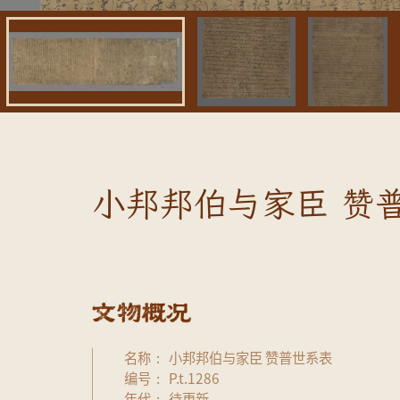
小邦邦伯与家臣 赞普
名称
小邦邦伯与家臣 赞普世系表
编号
P.t.1286
年代
待更新