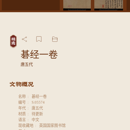
碁经一卷
唐五代
名称
碁经一卷
编号
S.05574
年代
唐五代
材质
待更新
语言
中文
现收藏地
英国国家图书馆