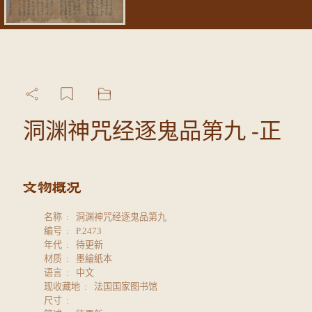
洞渊神咒经逐鬼品第九 -正
名称
洞渊神咒经逐鬼品第九
编号
P.2473
年代
待更新
材质
墨繪紙本
语言
中文
现收藏地
法国国家图书馆
尺寸