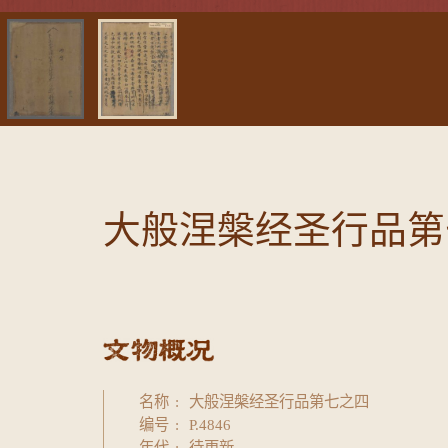
大般涅槃经圣行品第
名称
大般涅槃经圣行品第七之四
编号
P.4846
年代
待更新