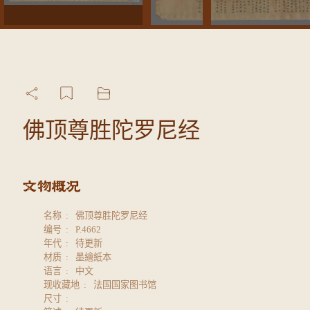
佛顶尊胜陀罗尼经
名称
佛顶尊胜陀罗尼经
编号
P.4662
年代
待更新
材质
墨繪紙本
语言
中文
现收藏地
法国国家图书馆
尺寸