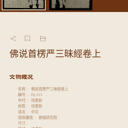
佛说首楞严三昧經卷上
名称
佛说首楞严三昧經卷上
编号
Dy.313
年代
待更新
材质
待更新
语言
中文
现收藏地
敦煌研究院
尺寸