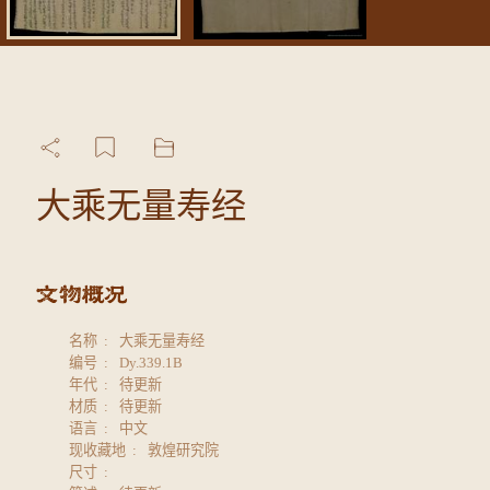
大乘无量寿经
名称
大乘无量寿经
编号
Dy.339.1B
年代
待更新
材质
待更新
语言
中文
现收藏地
敦煌研究院
尺寸