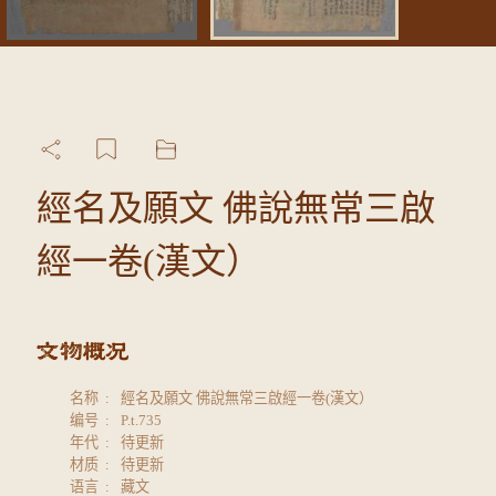
經名及願文 佛說無常三啟
經一卷(漢文）
名称
經名及願文 佛說無常三啟經一卷(漢文）
编号
P.t.735
年代
待更新
材质
待更新
语言
藏文