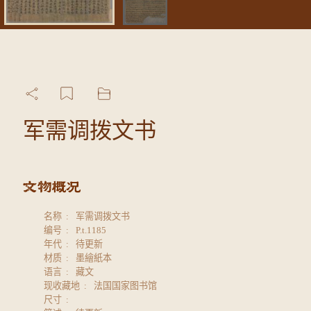
军需调拨文书
名称
军需调拨文书
编号
P.t.1185
年代
待更新
材质
墨繪紙本
语言
藏文
现收藏地
法国国家图书馆
尺寸