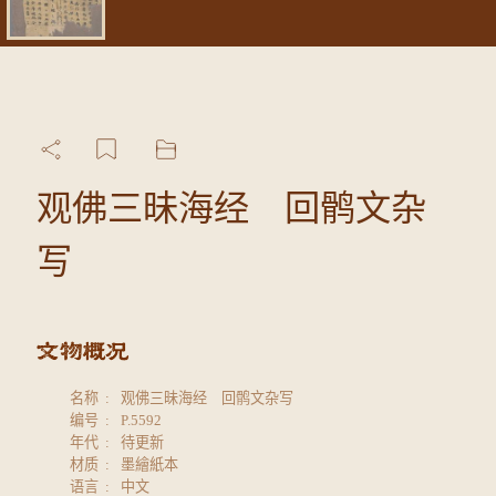
观佛三昧海经 回鹘文杂
写
名称
观佛三昧海经 回鹘文杂写
编号
P.5592
年代
待更新
材质
墨繪紙本
语言
中文