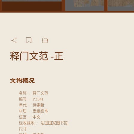
释门文范 -正
名称
释门文范
编号
P.3541
年代
待更新
材质
墨繪紙本
语言
中文
现收藏地
法国国家图书馆
尺寸