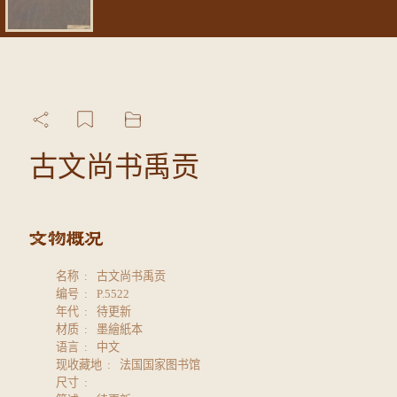
古文尚书禹贡
名称
古文尚书禹贡
编号
P.5522
年代
待更新
材质
墨繪紙本
语言
中文
现收藏地
法国国家图书馆
尺寸