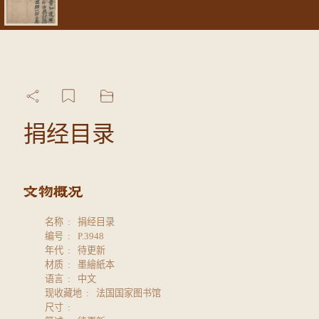
捐经目录
名称
捐经目录
编号
P.3948
年代
待更新
材质
墨繪紙本
语言
中文
现收藏地
法国国家图书馆
尺寸