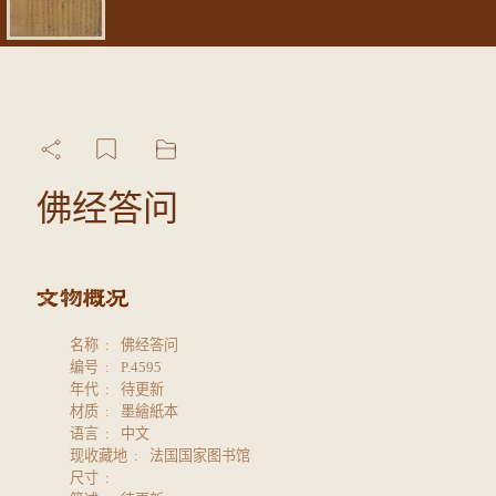
佛经答问
名称
佛经答问
编号
P.4595
年代
待更新
材质
墨繪紙本
语言
中文
现收藏地
法国国家图书馆
尺寸