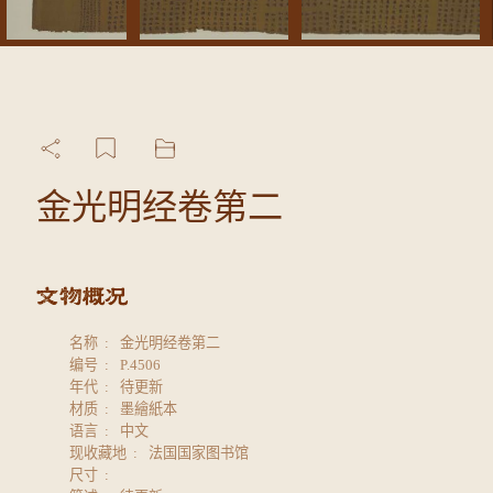
金光明经卷第二
名称
金光明经卷第二
编号
P.4506
年代
待更新
材质
墨繪紙本
语言
中文
现收藏地
法国国家图书馆
尺寸