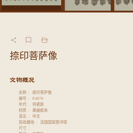
捺印菩萨像
名称
捺印菩萨像
编号
P.4076
年代
待更新
材质
墨繪紙本
语言
中文
现收藏地
法国国家图书馆
尺寸