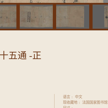
五通 -正
语言
中文
现收藏地
法国国家图书馆
尺寸