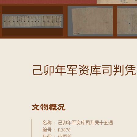
己卯年军资库司判凭十
名称
己卯年军资库司判凭十五通
编号
P.3878
年代
待更新