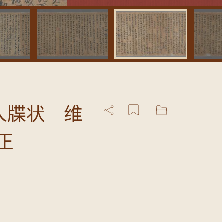
人牒状 维
正