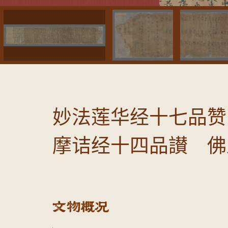
妙法莲华经十七品赞
摩诘经十四品讃 佛