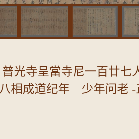
 普光寺呈當寺尼一百廿七
八相成道纪年 少年问老 -