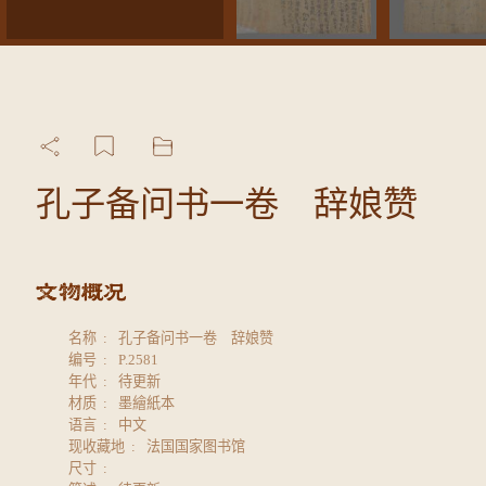
孔子备问书一卷 辞娘赞
名称
孔子备问书一卷 辞娘赞
编号
P.2581
年代
待更新
材质
墨繪紙本
语言
中文
现收藏地
法国国家图书馆
尺寸