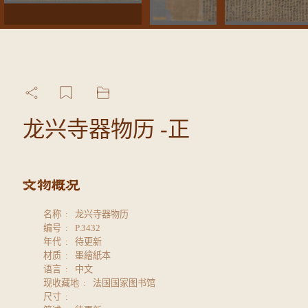
龙兴寺器物历 -正
名称
龙兴寺器物历
编号
P.3432
年代
待更新
材质
墨繪紙本
语言
中文
现收藏地
法国国家图书馆
尺寸