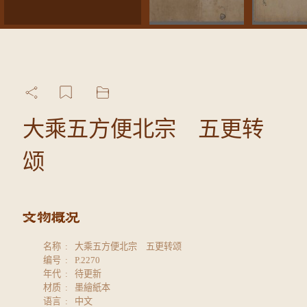
大乘五方便北宗 五更转
颂
名称
大乘五方便北宗 五更转颂
编号
P.2270
年代
待更新
材质
墨繪紙本
语言
中文