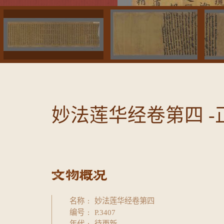
妙法莲华经卷第四 -
名称
妙法莲华经卷第四
编号
P.3407
年代
待更新