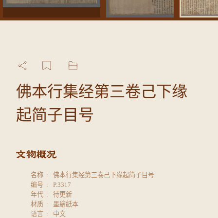
佛本行集经第三卷己下缘
起简子目号
名称
佛本行集经第三卷己下缘起简子目号
编号
P.3317
年代
待更新
材质
墨繪紙本
语言
中文