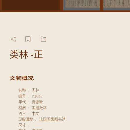
类林 -正
名称
类林
编号
P.2635
年代
待更新
材质
墨繪紙本
语言
中文
现收藏地
法国国家图书馆
尺寸