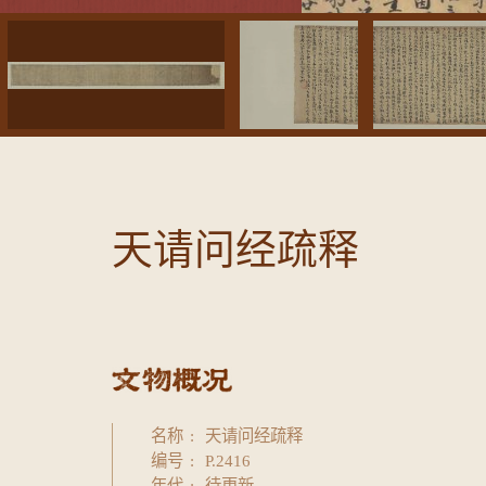
天请问经疏释
名称
天请问经疏释
编号
P.2416
年代
待更新