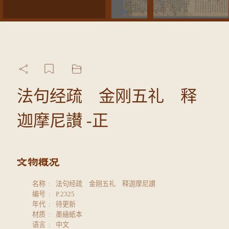
法句经疏 金刚五礼 释
迦摩尼讃 -正
名称
法句经疏 金刚五礼 释迦摩尼讃
编号
P.2325
年代
待更新
材质
墨繪紙本
语言
中文