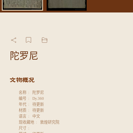
陀罗尼
名称
陀罗尼
编号
Dy.360
年代
待更新
材质
待更新
语言
中文
现收藏地
敦煌研究院
尺寸