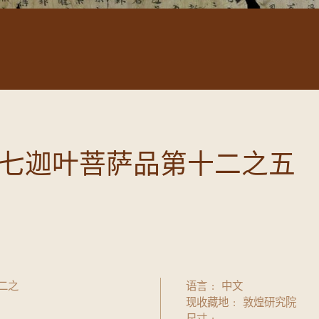
七迦叶菩萨品第十二之五
二之
语言
中文
现收藏地
敦煌研究院
尺寸