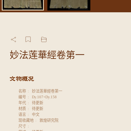
妙法莲華經卷第一
名称
妙法莲華經卷第一
编号
Dy.107+Dy.158
年代
待更新
材质
待更新
语言
中文
现收藏地
敦煌研究院
尺寸