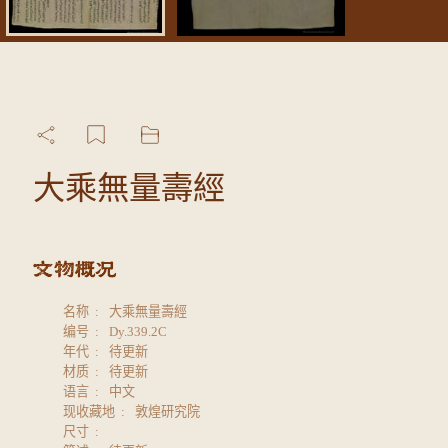
大乘無量壽經
名称
大乘無量壽經
编号
Dy.339.2C
年代
待更新
材质
待更新
语言
中文
现收藏地
敦煌研究院
尺寸