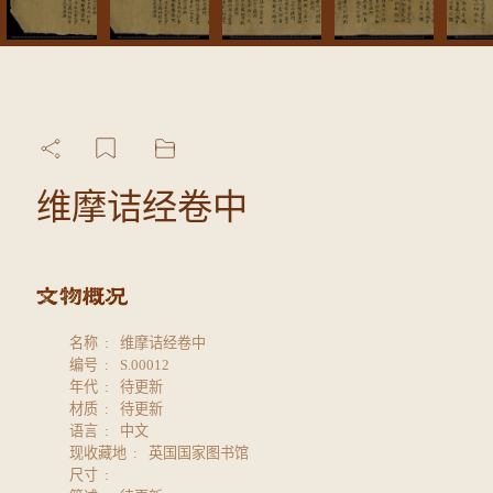
维摩诘经卷中
名称
维摩诘经卷中
编号
S.00012
年代
待更新
材质
待更新
语言
中文
现收藏地
英国国家图书馆
尺寸