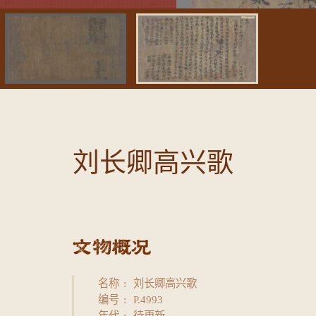
刘长卿高兴歌
名称
刘长卿高兴歌
编号
P.4993
年代
待更新