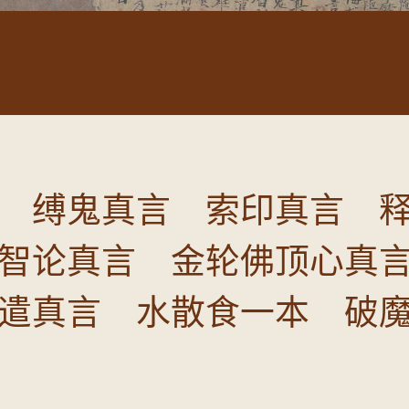
 缚鬼真言 索印真言 
智论真言 金轮佛顶心真
遣真言 水散食一本 破