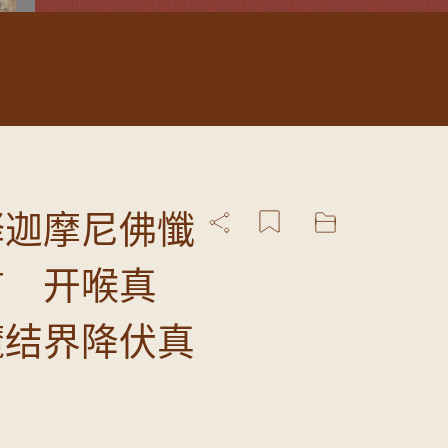
释迦摩尼佛懺
言 开喉真
魔结界降伏真