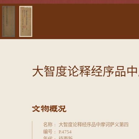
大智度论释经序品中
名称
大智度论释经序品中摩诃萨义第四
编号
P.4754
年代
待更新