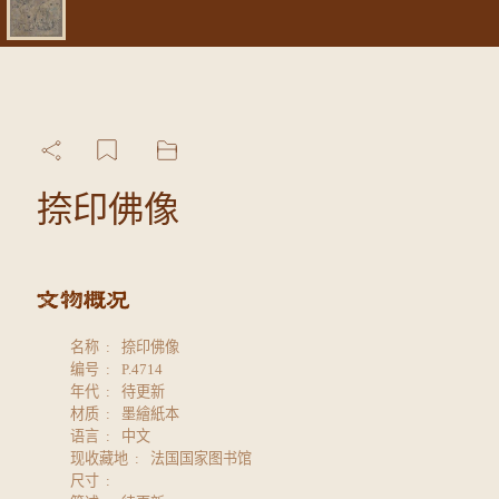
捺印佛像
名称
捺印佛像
编号
P.4714
年代
待更新
材质
墨繪紙本
语言
中文
现收藏地
法国国家图书馆
尺寸