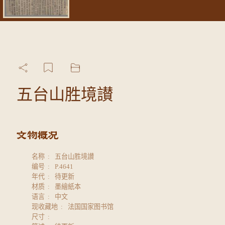
五台山胜境讃
名称
五台山胜境讃
编号
P.4641
年代
待更新
材质
墨繪紙本
语言
中文
现收藏地
法国国家图书馆
尺寸