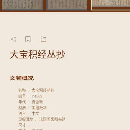
大宝积经丛抄
名称
大宝积经丛抄
编号
P.4569
年代
待更新
材质
墨繪紙本
语言
中文
现收藏地
法国国家图书馆
尺寸