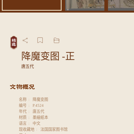
降魔变图 -正
唐五代
名称
降魔变图
编号
P.4524
年代
唐五代
材质
墨繪紙本
语言
中文
现收藏地
法国国家图书馆