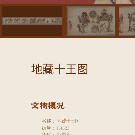
地藏十王图
名称
地藏十王图
编号
P.4523
年代
待更新