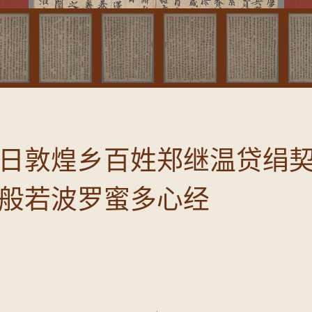
日敦煌乡百姓郑继温贷绢
般若波罗蜜多心经