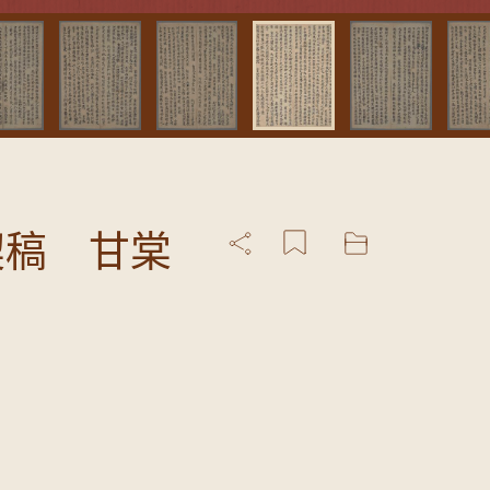
契稿 甘棠