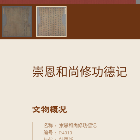
崇恩和尚修功德记
名称
崇恩和尚修功德记
编号
P.4010
年代
待更新