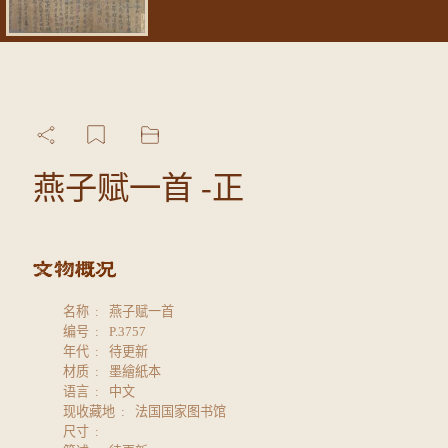
燕子赋一首 -正
名称
燕子赋一首
编号
P.3757
年代
待更新
材质
墨繪紙本
语言
中文
现收藏地
法国国家图书馆
尺寸